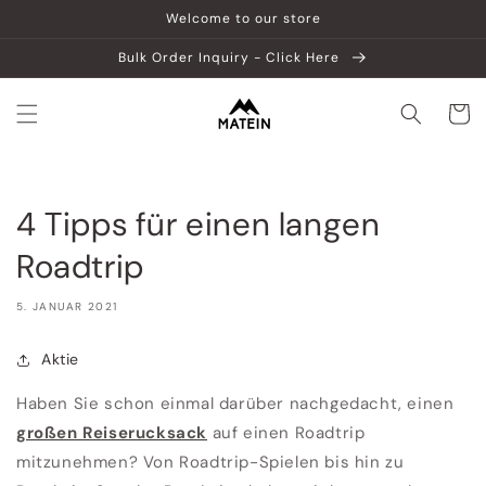
Direkt
Welcome to our store
zum
Inhalt
Bulk Order Inquiry - Click Here
Warenko
4 Tipps für einen langen
Roadtrip
5. JANUAR 2021
Aktie
Haben Sie schon einmal darüber nachgedacht, einen
großen Reiserucksack
auf einen Roadtrip
mitzunehmen? Von Roadtrip-Spielen bis hin zu