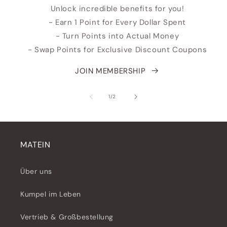
Unlock incredible benefits for you!
- Earn 1 Point for Every Dollar Spent
- Turn Points into Actual Money
- Swap Points for Exclusive Discount Coupons
JOIN MEMBERSHIP
von
1
/
2
MATEIN
Über uns
Kumpel im Leben
Vertrieb & Großbestellung