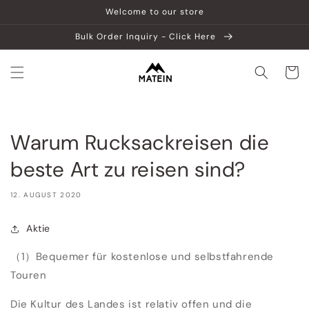
Direkt
Welcome to our store
zum
Inhalt
Bulk Order Inquiry - Click Here
Warenko
Warum Rucksackreisen die
beste Art zu reisen sind?
12. AUGUST 2020
Aktie
（1）Bequemer für kostenlose und selbstfahrende
Touren
Die Kultur des Landes ist relativ offen und die