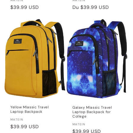
Distributeur :
Distributeur :
MATEIN
MATEIN
Prix
$39.99 USD
Prix
Du
$39.99 USD
habituel
habituel
Yellow Mlassic Travel
Galaxy Mlassic Travel
Laptop Backpack
Laptop Backpack for
College
Distributeur :
MATEIN
Distributeur :
MATEIN
Prix
$39.99 USD
Prix
$39.99 USD