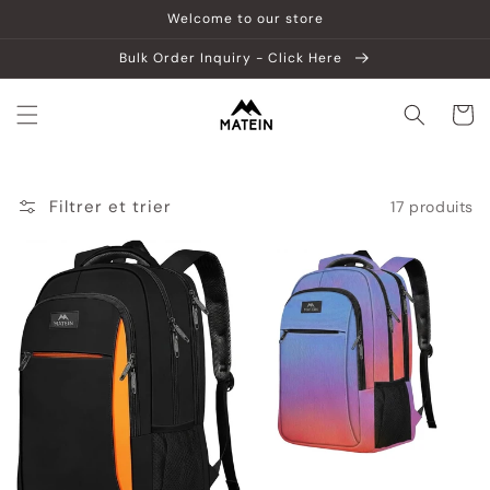
et
Welcome to our store
passer
au
Bulk Order Inquiry - Click Here
contenu
Panier
Filtrer et trier
17 produits