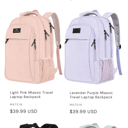
habituel
habituel
Light Pink Mlassic Travel
Lavender Purple Mlassic
Laptop Backpack
Travel Laptop Backpack
Distributeur :
MATEIN
Distributeur :
MATEIN
Prix
$39.99 USD
Prix
$39.99 USD
habituel
habituel