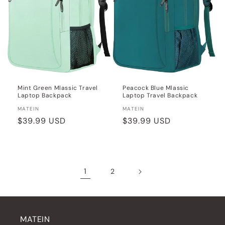
Mint Green Mlassic Travel
Peacock Blue Mlassic
Laptop Backpack
Laptop Travel Backpack
Distributeur :
Distributeur :
MATEIN
MATEIN
Prix
$39.99 USD
Prix
$39.99 USD
habituel
habituel
1
2
MATEIN