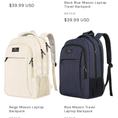
Black Blue Mlassic Laptop
Prix
$39.99 USD
Travel Backpack
habituel
Distributeur :
MATEIN
Prix
$39.99 USD
habituel
Beige Mlassic Laptop
Blue Mlassic Travel
Backpack
Laptop Backpack