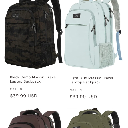
Black Camo Mlassic Travel
Light Blue Mlassic Travel
Laptop Backpack
Laptop Backpack
Distributeur :
MATEIN
Distributeur :
MATEIN
Prix
$39.99 USD
Prix
$39.99 USD
habituel
habituel