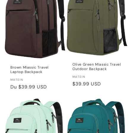
Olive Green Mlassic Travel
Brown Mlassic Travel
Outdoor Backpack
Laptop Backpack
Distributeur :
MATEIN
Distributeur :
MATEIN
Prix
$39.99 USD
Prix
Du
$39.99 USD
habituel
habituel