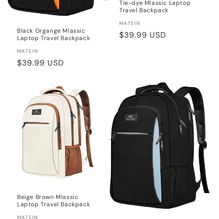
Tie-dye Mlassic Laptop
Travel Backpack
Distributeur :
MATEIN
Black Organge Mlassic
Prix
$39.99 USD
Laptop Travel Backpack
habituel
Distributeur :
MATEIN
Prix
$39.99 USD
habituel
Beige Brown Mlassic
Laptop Travel Backpack
Distributeur :
MATEIN