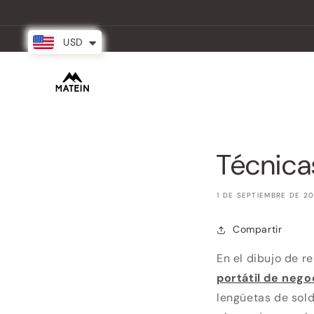
Ir
directamente
al contenido
USD
New Arrival
Mochilas
Partnersh
Técnica
1 DE SEPTIEMBRE DE 2
Compartir
En el dibujo de 
portátil de nego
lengüetas de sold