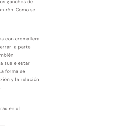
rios ganchos de
inturón. Como se
as con cremallera
errar la parte
ambién
a suele estar
 La forma se
xión y la relación
.
ras en el