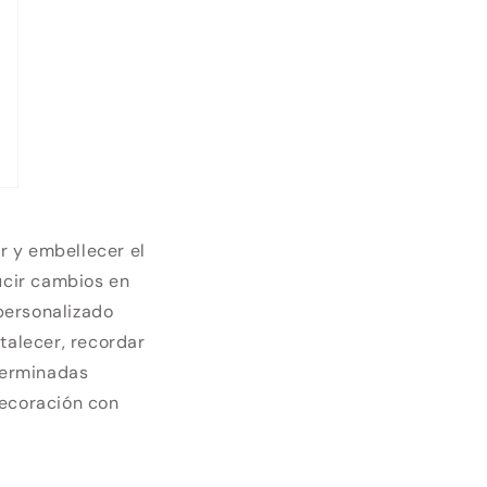
r y embellecer el
ucir cambios en
 personalizado
talecer, recordar
eterminadas
decoración con