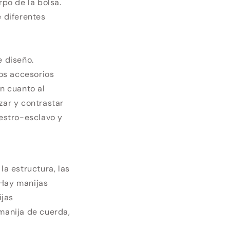
rpo de la bolsa.
e diferentes
e diseño.
os accesorios
en cuanto al
zar y contrastar
aestro-esclavo y
la estructura, las
 Hay manijas
ijas
 manija de cuerda,