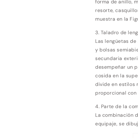
forma de anillo, 
resorte, casquill
muestra en la Figu
3. Taladro de len
Las lengüetas de
y bolsas semiabier
secundaria exteri
desempeñar un pa
cosida en la super
divide en estilos 
proporcional con 
4. Parte de la c
La combinación de
equipaje, se dibu