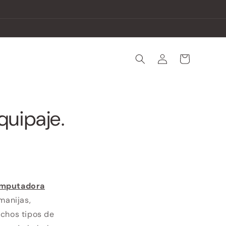
Iniciar
Carrito
sesión
quipaje.
omputadora
manijas,
uchos tipos de