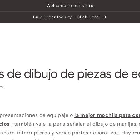
Welcome to our store
Bulk Order Inquiry - Click Here
ip
Centro de ayuda
Explora MATEIN
s de dibujo de piezas de e
020
representaciones de equipaje o
la mejor mochila para c
cios
, también vale la pena señalar el dibujo de manijas, 
adura, interruptores y varias partes decorativas. Hay m