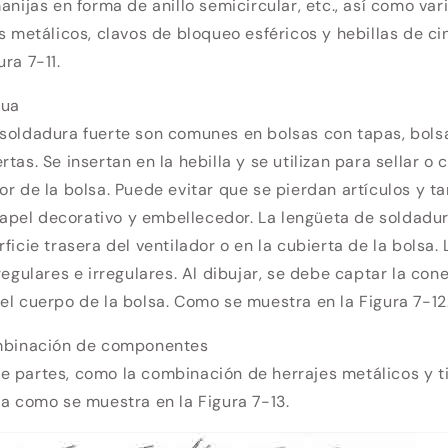
manijas en forma de anillo semicircular, etc., así como va
os metálicos, clavos de bloqueo esféricos y hebillas de c
ra 7-11.
gua
 soldadura fuerte son comunes en bolsas con tapas, bols
tas. Se insertan en la hebilla y se utilizan para sellar o c
or de la bolsa. Puede evitar que se pierdan artículos y t
pel decorativo y embellecedor. La lengüeta de soldadur
ficie trasera del ventilador o en la cubierta de la bolsa.
regulares e irregulares. Al dibujar, se debe captar la cone
el cuerpo de la bolsa. Como se muestra en la Figura 7-12
ombinación de componentes
 partes, como la combinación de herrajes metálicos y ti
ja como se muestra en la Figura 7-13.