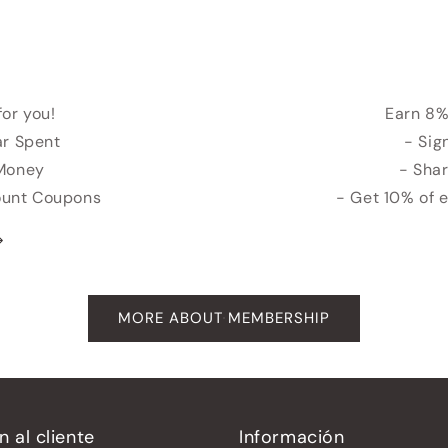
for you!
Earn 8%
ar Spent
- Sig
 Money
- Shar
count Coupons
- Get 10% of 
MORE ABOUT MEMBERSHIP
n al cliente
Información