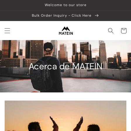
Ir
Welcome to our store
directamente
al contenido
Bulk Order Inquiry - Click Here
Carrito
Acerca de MATEIN