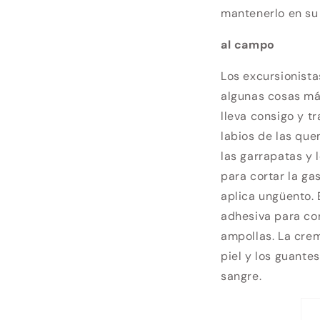
mantenerlo en su 
al campo
Los excursionista
algunas cosas más
lleva consigo y t
labios de las que
las garrapatas y 
para cortar la ga
aplica ungüento. 
adhesiva para con
ampollas. La cre
piel y los guante
sangre.