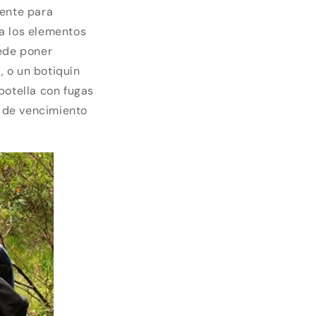
iente para
a los elementos
uede poner
, o un botiquín
botella con fugas
 de vencimiento