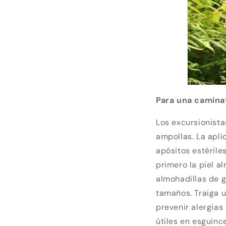
Para una camina
Los excursionist
ampollas. La apli
apósitos estérile
primero la piel a
almohadillas de g
tamaños. Traiga 
prevenir alergias
útiles en esguinc