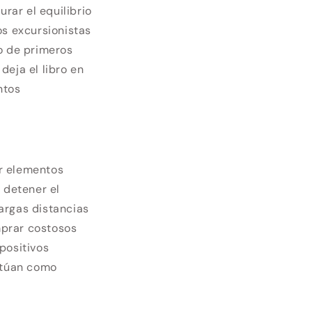
rar el equilibrio
os excursionistas
ro de primeros
deja el libro en
ntos
ar elementos
 detener el
argas distancias
mprar costosos
positivos
actúan como