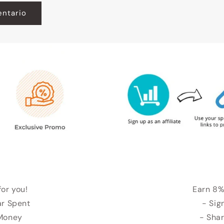
for you!
Earn 8%
ar Spent
- Sig
 Money
- Shar