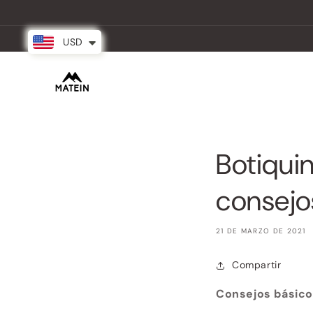
Ir
directamente
al contenido
USD
New Arrival
Mochilas
Partnersh
Botiquin
consejo
21 DE MARZO DE 2021
Compartir
Consejos básico