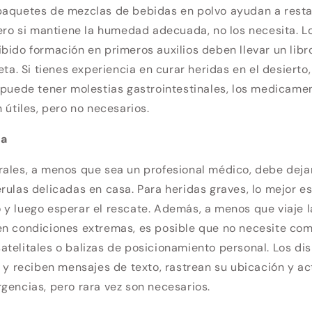
aquetes de mezclas de bebidas en polvo ayudan a restau
pero si mantiene la humedad adecuada, no los necesita. L
bido formación en primeros auxilios deben llevar un lib
eta. Si tienes experiencia en curar heridas en el desierto, 
 puede tener molestias gastrointestinales, los medicame
 útiles, pero no necesarios.
sa
rales, a menos que sea un profesional médico, debe dej
rulas delicadas en casa. Para heridas graves, lo mejor es
y luego esperar el rescate. Además, a menos que viaje l
en condiciones extremas, es posible que no necesite co
telitales o balizas de posicionamiento personal. Los dis
n y reciben mensajes de texto, rastrean su ubicación y 
gencias, pero rara vez son necesarios.