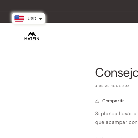
Ir
directamente
al contenido
USD
New Arrival
Mochilas
Partnersh
Consejo
4 DE ABRIL DE 2021
Compartir
Si planea llevar 
que acampar con b