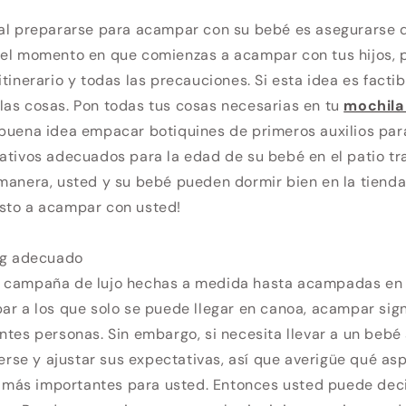
 al prepararse para acampar con su bebé es asegurarse d
 el momento en que comienzas a acampar con tus hijos,
itinerario y todas las precauciones. Si esta idea es facti
las cosas. Pon todas tus cosas necesarias en tu
mochila
 buena idea empacar botiquines de primeros auxilios par
ativos adecuados para la edad de su bebé en el patio tr
manera, usted y su bebé pueden dormir bien en la tienda
sto a acampar con usted!
ing adecuado
 campaña de lujo hechas a medida hasta acampadas en 
ar a los que solo se puede llegar en canoa, acampar sign
ntes personas. Sin embargo, si necesita llevar a un beb
se y ajustar sus expectativas, así que averigüe qué as
ás importantes para usted. Entonces usted puede decid