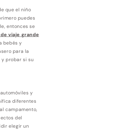
e que el niño
 primero puedes
ble, entonces se
 de viaje grande
a bebés y
asero para la
 y probar si su
automóviles y
ifica diferentes
é al campamento,
pectos del
ir elegir un