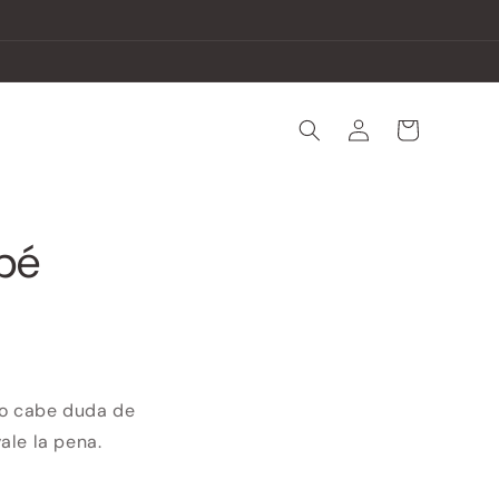
Iniciar
Carrito
sesión
bé
No cabe duda de
ale la pena.