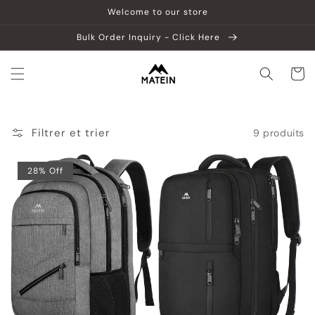
et
Welcome to our store
passer
au
Bulk Order Inquiry - Click Here
contenu
Panier
Filtrer et trier
9 produits
28% Off