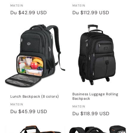
Distributeur :
Distributeur :
MATEIN
MATEIN
Prix
Du
$42.99 USD
Prix
Du
$112.99 USD
habituel
habituel
Business Luggage Rolling
Lunch Backpack (8 colors)
Backpack
Distributeur :
MATEIN
Distributeur :
MATEIN
Prix
Du
$45.99 USD
Prix
Du
$118.99 USD
habituel
habituel