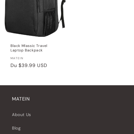
Black Mlassic Travel
Laptop Backpack
Distributeur :
MATEIN
Prix
Du
$39.99 USD
habituel
MATEIN
About Us
Blog