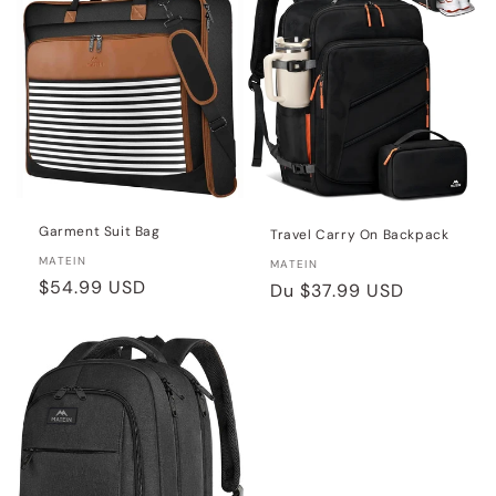
Garment Suit Bag
Travel Carry On Backpack
Distributeur :
MATEIN
Distributeur :
MATEIN
Prix
$54.99 USD
Prix
Du
$37.99 USD
habituel
habituel