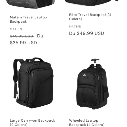
Elite Travel Backpack (4
Matein Travel Laptop
Colors)
Backpack
Distributeur :
MATEIN
Distributeur :
MATEIN
Prix
Du
$49.99 USD
Prix
Prix
Du
$49.99 USD
habituel
habituel
$35.99 USD
soldé
Large Carry-on Backpack
Wheeled Laptop
(9 Colors)
Backpack (4 Colors)