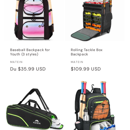
Baseball Backpack for
Rolling Tackle Box
Youth (3 styles)
Backpack
Distributeur :
Distributeur :
MATEIN
MATEIN
Prix
Du
$35.99 USD
Prix
$109.99 USD
habituel
habituel