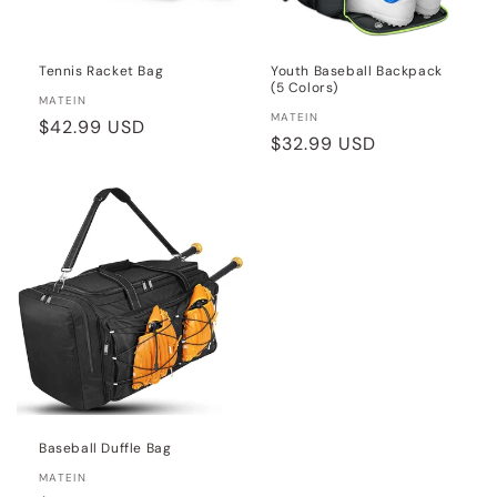
Tennis Racket Bag
Youth Baseball Backpack
(5 Colors)
Distributeur :
MATEIN
Distributeur :
MATEIN
Prix
$42.99 USD
Prix
$32.99 USD
habituel
habituel
Baseball Duffle Bag
Distributeur :
MATEIN