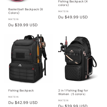
Fishing Backpack (4
colors)
Basketball Backpack (6
Distributeur :
MATEIN
Colors)
Prix
Du
$49.99 USD
Distributeur :
MATEIN
habituel
Prix
Du
$39.99 USD
habituel
Fishing Backpack
2 in 1 Fishing Bag for
Women（5 colors）
Distributeur :
MATEIN
Distributeur :
MATEIN
Prix
Du
$42.99 USD
Prix
Du
$39.99 USD