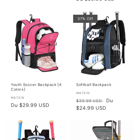
habituel
habituel
37% Off
Youth Soccer Backpack (4
Softball Backpack
Colors)
Distributeur :
MATEIN
Distributeur :
MATEIN
Prix
Prix
Du
$39.99 USD
Prix
Du
$29.99 USD
habituel
$24.99 USD
soldé
habituel