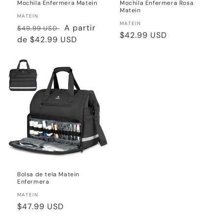
Mochila Enfermera Matein
Mochila Enfermera Rosa
Matein
Proveedor:
MATEIN
Proveedor:
MATEIN
Precio
Precio
A partir
$49.99 USD
Precio
$42.99 USD
habitual
de
$42.99 USD
de
habitual
oferta
Bolsa de tela Matein
Enfermera
Proveedor:
MATEIN
Precio
$47.99 USD
habitual