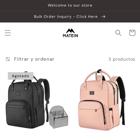
Ir
Welcome to our store
directamente
al contenido
Bulk Order Inquiry - Click Here
Carrito
Filtrar y ordenar
3 productos
Agotado